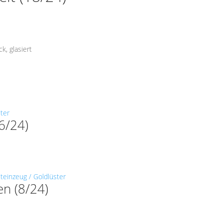
k, glasiert
6/24)
n (8/24)