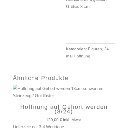
Größe: 8 cm
Hoffnung
IN DEN
auf
WARENKORB
Freiheit
(10/24)
Menge
Kategorien:
Figuren
,
24
mal Hoffnung
Ähnliche Produkte
Hoffnung auf Gehört werden
(8/24)
120,00
€
inkl. Mwst.
Lieferzeit: ca. 3-4 Werktage