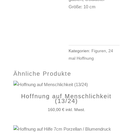
Größe: 10 cm
Hoffnung
IN DEN
auf
WARENKORB
Respekt
(15/24)
Menge
Kategorien:
Figuren
,
24
mal Hoffnung
Ähnliche Produkte
Hoffnung auf Menschlichkeit
(13/24)
160,00
€
inkl. Mwst.